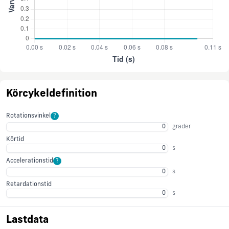
Körcykeldefinition
Rotationsvinkel
?
grader
Körtid
s
Accelerationstid
?
s
Retardationstid
s
Lastdata