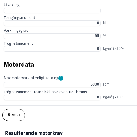
Utväxling
Tomgångsmoment
Nm
Verkningsgrad
%
Tröghetsmoment
kg·m² (×10⁻⁴)
Motordata
Max motorvarvtal enligt katalog
?
rpm
Tröghetsmoment rotor inklusive eventuell broms
kg·m² (×10⁻⁴)
Rensa
Resulterande motorkrav