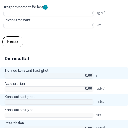
Tröghetsmoment för last
?
kg·m²
Friktionsmoment
Nm
Rensa
Delresultat
Tid med konstant hastighet
s
Acceleration
rad/s²
Konstanthastighet
rad/s
Konstanthastighet
rpm
Retardation